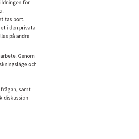
ildningen för
i.
t tas bort.
et i den privata
llas på andra
t arbete. Genom
rskningsläge och
i
 frågan, samt
sk diskussion