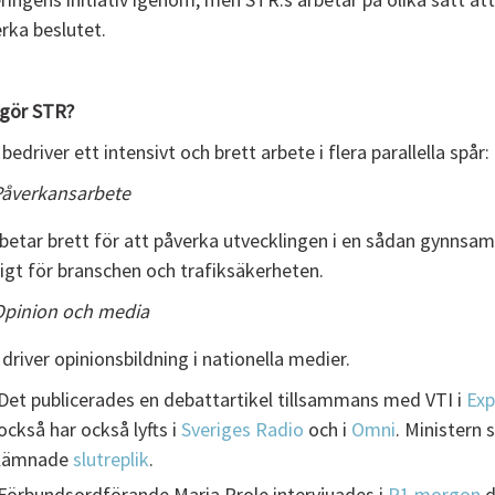
rka beslutet.
gör STR?
bedriver ett intensivt och brett arbete i flera parallella spår:
åverkansarbete
rbetar brett för att påverka utvecklingen i en sådan gynnsa
igt för branschen och trafiksäkerheten.
pinion och media
driver opinionsbildning i nationella medier.
Det publicerades en debattartikel tillsammans med VTI i
Exp
också har också lyfts i
Sveriges Radio
och i
Omni
. Ministern
lämnade
slutreplik
.
Förbundsordförande Maria Prole intervjuades i
P1 morgon
d