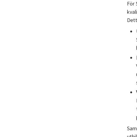
För 
kval
Dett
Samt
utbi