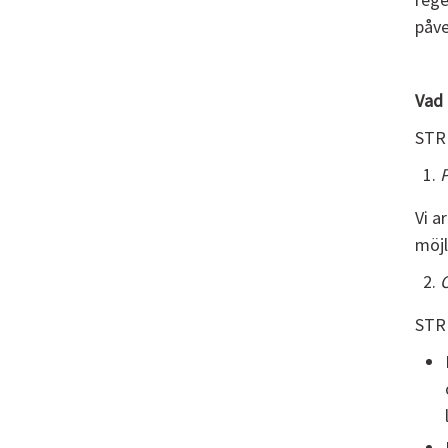
påve
Vad 
STR 
P
Vi a
möjl
O
STR 