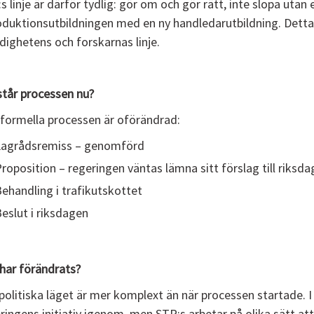
s linje är därför tydlig: gör om och gör rätt, inte slopa utan 
oduktionsutbildningen med en ny handledarutbildning. Detta
ighetens och forskarnas linje.
står processen nu?
formella processen är oförändrad:
Lagrådsremiss – genomförd
roposition – regeringen väntas lämna sitt förslag till riksd
ehandling i trafikutskottet
eslut i riksdagen
har förändrats?
politiska läget är mer komplext än när processen startade. I
ringens initiativ igenom, men STR:s arbetar på olika sätt at