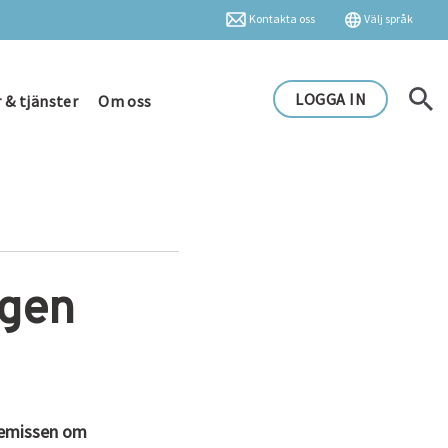
Kontakta oss
Välj språk
LOGGA IN
 & tjänster
Om oss
ngen
sremissen om