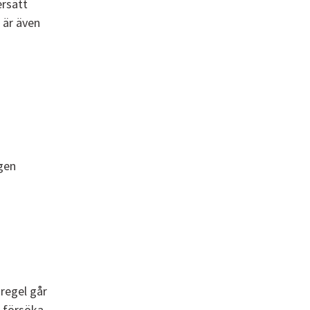
ersätt
 är även
agen
 regel går
t försöka