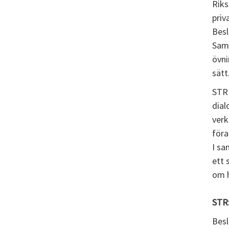
Riks
priv
Besl
Samt
övni
sätt
STR 
dial
verk
föra
I sa
ett 
om h
STR:
Besl