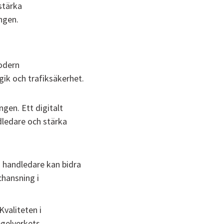
 stärka
ingen.
odern
ik och trafiksäkerhet.
ngen. Ett digitalt
dledare och stärka
h handledare kan bidra
chansning i
valiteten i
egelverkets