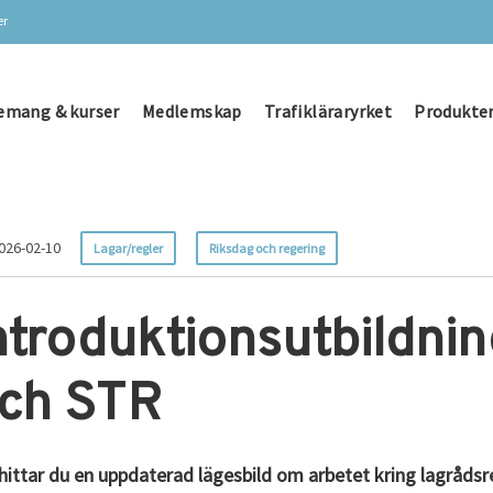
er
emang & kurser
Medlemskap
Trafikläraryrket
Produkter
026-02-10
Lagar/regler
Riksdag och regering
ntroduktionsutbildni
ch STR
hittar du en uppdaterad lägesbild om arbetet kring lagråd