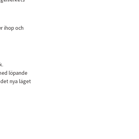
er ihop och
k.
med löpande
 det nya läget