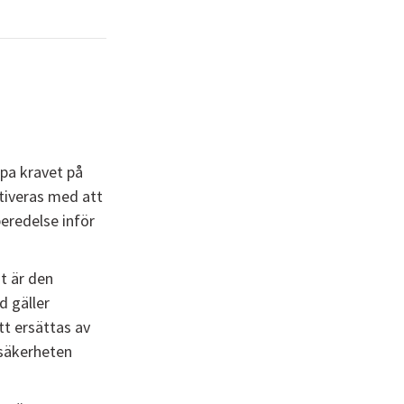
pa kravet på
tiveras med att
beredelse inför
t är den
d gäller
tt ersättas av
ksäkerheten