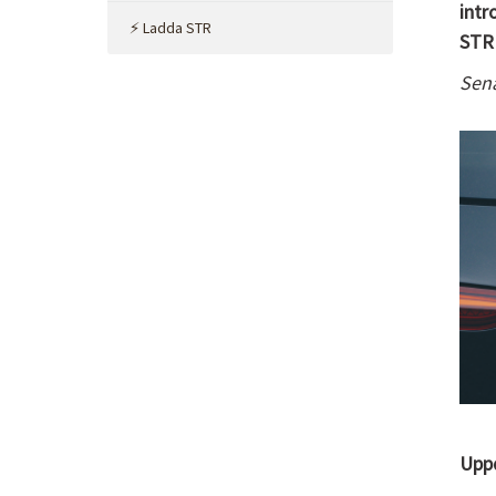
intr
⚡ Ladda STR
STR 
Sena
Uppd