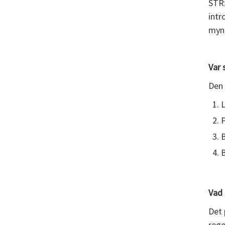
STR:
intr
mynd
Var 
Den 
P
B
B
Vad 
Det 
rege