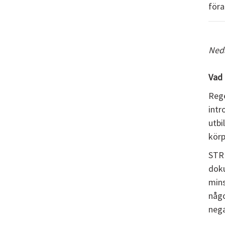
föra
Neda
Vad 
Rege
intr
utbi
körp
STR 
doku
mins
någo
nega