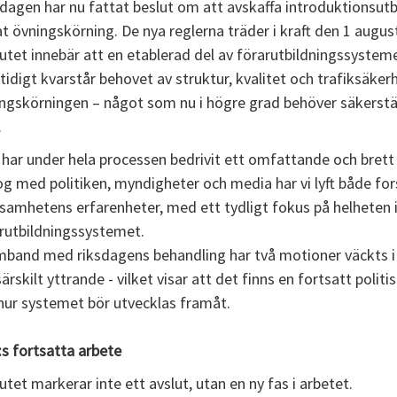
dagen har nu fattat beslut om att avskaffa introduktionsutb
at övningskörning. De nya reglerna träder i kraft den 1 august
utet innebär att en etablerad del av förarutbildningssysteme
idigt kvarstår behovet av struktur, kvalitet och trafiksäkerh
ngskörningen – något som nu i högre grad behöver säkerstä
.
har under hela processen bedrivit ett omfattande och bret
og med politiken, myndigheter och media har vi lyft både fo
samhetens erfarenheter, med ett tydligt fokus på helheten 
rutbildningssystemet.
mband med riksdagens behandling har två motioner väckts i
särskilt yttrande - vilket visar att det finns en fortsatt politi
ur systemet bör utvecklas framåt.
s fortsatta arbete
utet markerar inte ett avslut, utan en ny fas i arbetet.