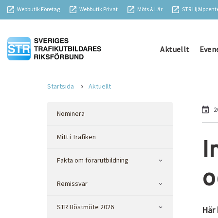
Webbutik Företag
Webbutik Privat
Möts & Lär
STR Hjälpcent
Aktuellt
Even
Startsida
Aktuellt
2
Nominera
Mitt i Trafiken
I
Fakta om förarutbildning
o
Remissvar
STR Höstmöte 2026
Här 