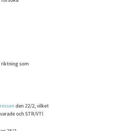
m riktning som
ressen
den 22/2, vilket
 svarade och STR/VTI
en 25/2.