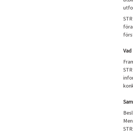
utfo
STR 
föra
förs
Vad 
Fram
STR 
info
konk
Sam
Besl
Men 
STR: