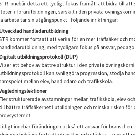
STR innebär detta ett tydligt fokus framåt: att bidra till att
iteten i förarutbildningen, särskilt i den privata övningskörn
a arbete tar sin utgångspunkt i följande inriktningar:
Utvecklad handledarutbildning
STR kommer fortsatt att verka för en mer träffsäker och m
handledarutbildning, med tydligare fokus på ansvar, pedagog
Digitalt utbildningsprotokoll (DUP)
Vi ser ett behov av bättre struktur i den privata övningskörni
utbildningsprotokoll kan synliggöra progression, stödja han
samspelet mellan elev, handledare och trafikskola.
Vägledningslektioner
Fler strukturerade avstämningar mellan trafikskola, elev oc
till bättre träffsäkerhet i utbildningen och minska risken för 
provsystemet.
idigt innebär förändringen också ett ansvar för branschen. K
ldningen behöver fortsatt utvecklas och stärkas – oavsett r