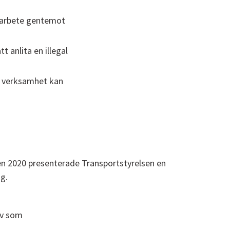
nsarbete gentemot
 anlita en illegal
l verksamhet kan
ten 2020 presenterade Transportstyrelsen en
ng.
ov som