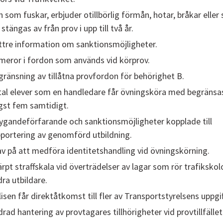
 som fuskar, erbjuder otillbörlig förmån, hotar, bråkar eller 
 stängas av från prov i upp till två år.
ttre information om sanktionsmöjligheter.
meror i fordon som används vid körprov.
ränsning av tillåtna provfordon för behörighet B.
al elever som en handledare får övningsköra med begränsas 
gst fem samtidigt.
ygandeförfarande och sanktionsmöjligheter kopplade till
portering av genomförd utbildning.
v på att medföra identitetshandling vid övningskörning.
rpt straffskala vid överträdelser av lagar som rör trafikskol
ra utbildare.
isen får direktåtkomst till fler av Transportstyrelsens uppgif
rad hantering av provtagares tillhörigheter vid provtillfället