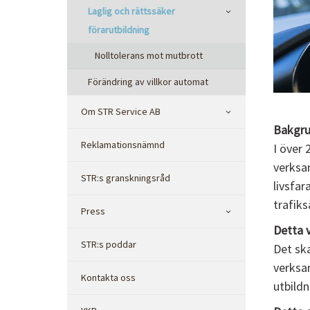
Laglig och rättssäker
förarutbildning
Nolltolerans mot mutbrott
Förändring av villkor automat
Om STR Service AB
Bakgru
Reklamationsnämnd
I över 
verksa
STR:s granskningsråd
livsfar
trafiks
Press
Detta v
STR:s poddar
Det ska
verksam
Kontakta oss
utbildn