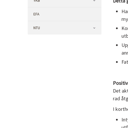
Detta 
YKB
Har
EFA
myn
Kom
NTU
utb
Upp
an
Fat
Positiv
Det akt
rad åt
I korth
In
utf