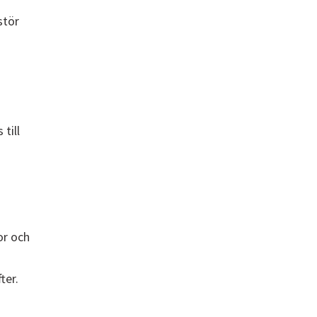
stör
till
or och
ter.