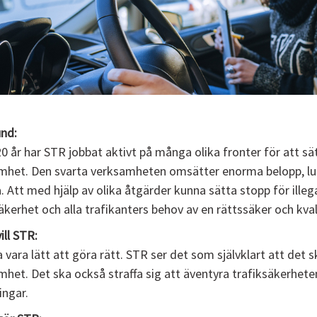
nd:
20 år har STR jobbat aktivt på många olika fronter för att sät
mhet. Den svarta verksamheten omsätter enorma belopp, lura
a. Att med hjälp av olika åtgärder kunna sätta stopp för ille
äkerhet och alla trafikanters behov av en rättssäker och kvali
ill STR:
 vara lätt att göra rätt. STR ser det som självklart att det sk
het. Det ska också straffa sig att äventyra trafiksäkerheten 
ingar.