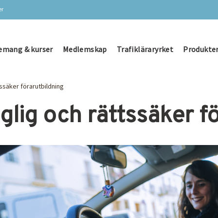
er
emang & kurser
Medlemskap
Trafikläraryrket
Produkter
tssäker förarutbildning
glig och rättssäker f