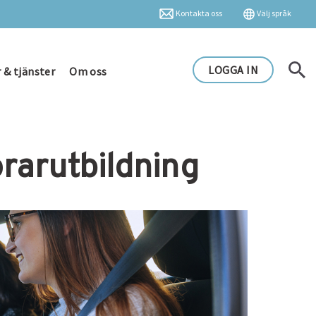
Kontakta oss
Välj språk
LOGGA IN
 & tjänster
Om oss
örarutbildning