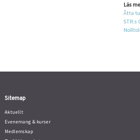
Läs me
Åtta tu
STR:s 
Nollto
Sitemap
Aktuellt
Evenemang & kurser
Medlemskap