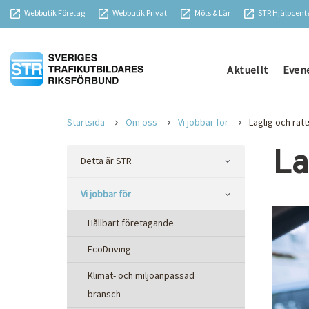
Webbutik Företag
Webbutik Privat
Möts & Lär
STR Hjälpcent
Aktuellt
Even
Startsida
Om oss
Vi jobbar för
Laglig och rät
La
Detta är STR
Vi jobbar för
Hållbart företagande
EcoDriving
Klimat- och miljöanpassad
bransch