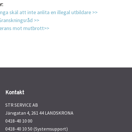
r:
nga skäl att inte anlita en illegal utbildare >>
Granskningsråd >>
lerans mot mutbrott>>
Kontakt
STR SERVICE AB
Järvgatan 4, 261 44 LANDSKRONA
0418-40 10 00
0418-40 10 50 (Systemsupport)