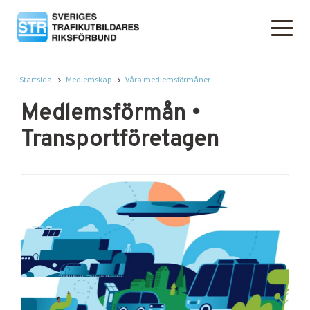
Startsida
Medlemskap
Våra medlemsförmåner
Medlemsförmån •
Transportföretagen