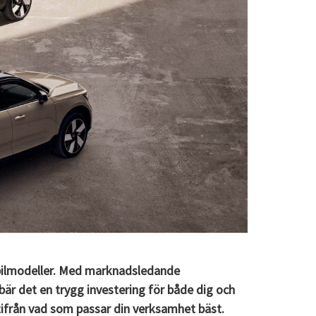
bilmodeller. Med marknadsledande
är det en trygg investering för både dig och
 utifrån vad som passar din verksamhet bäst.