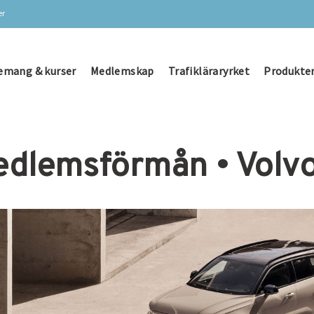
er
emang & kurser
Medlemskap
Trafikläraryrket
Produkter
dlemsförmån • Volv