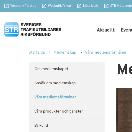
Webbutik Företag
Webbutik Privat
Möts & Lär
STR Hjälpcent
Aktuellt
Even
Startsida
Medlemskap
Våra medlemsförmåner
Me
Om medlemskapet
Ansök om medlemskap
Våra medlemsförmåner
Våra produkter och tjänster
Bli kund