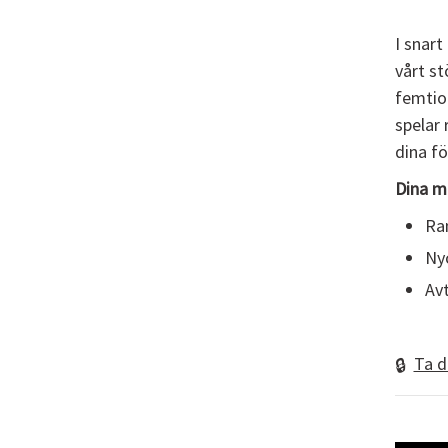
I snart
vårt st
femtio 
spelar 
dina fö
Dina m
Ra
Ny
Avt
Ta d
🔒