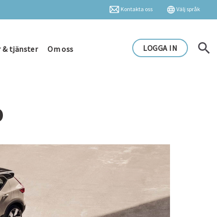
Kontakta oss
Välj språk
LOGGA IN
 & tjänster
Om oss
o