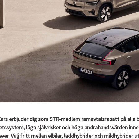
Cars erbjuder dig som STR-medlem ramavtalsrabatt på alla 
etssystem, låga självrisker och höga andrahandsvärden inneb
ever. Välj fritt mellan elbilar, laddhybrider och mildhybrider