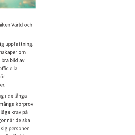
niken Värld och
g uppfattning.
unskaper om
bra bild av
ficiella
för
er.
g i de långa
tt många körprov
 låga krav på
gör när de ska
 sig personen