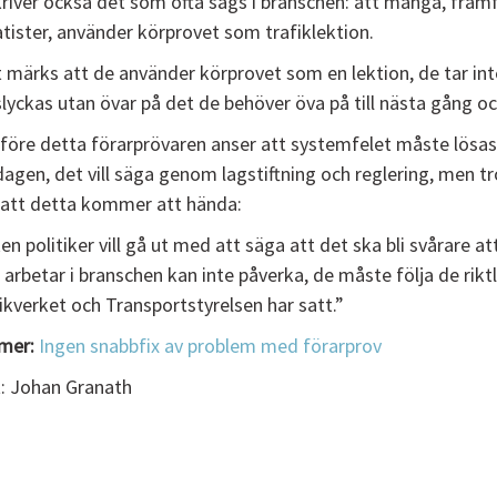
river också det som ofta sägs i branschen: att många, framf
atister, använder körprovet som trafiklektion.
 märks att de använder körprovet som en lektion, de tar inte
lyckas utan övar på det de behöver öva på till nästa gång oc
före detta förarprövaren anser att systemfelet måste lösas a
dagen, det vill säga genom lagstiftning och reglering, men t
 att detta kommer att hända:
ken politiker vill gå ut med att säga att det ska bli svårare a
arbetar i branschen kan inte påverka, de måste följa de rikt
ikverket och Transportstyrelsen har satt.”
mer:
Ingen snabbfix av problem med förarprov
: Johan Granath