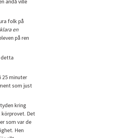
n ändå ville
ura folk på
klara en
eleven på ren
 detta
i 25 minuter
oment som just
ityden kring
l körprovet. Det
ker som var de
tighet. Hen