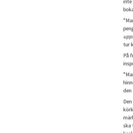
inte
boka
”Man
peng
upp
tur 
På f
insp
”Man
hinn
den 
Den 
körk
märk
ska 