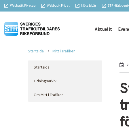
Webbutik Företag
Webbutik Privat
Möts & Lär
STR Hjälpcent
Aktuellt
Even
Startsida
Mitt i Trafiken
2
Startsida
Tidningsarkiv
S
Om Mitt i Trafiken
t
f