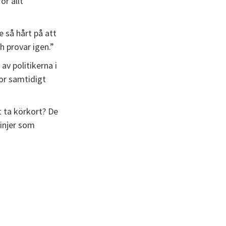
ör allt
 så hårt på att
h provar igen.”
v politikerna i
ror samtidigt
tt ta körkort? De
linjer som