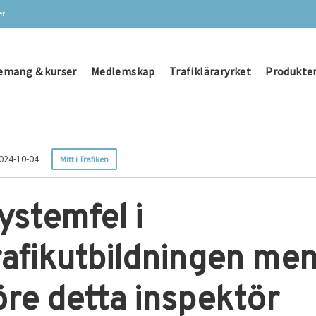
er
emang & kurser
Medlemskap
Trafikläraryrket
Produkter
024-10-04
Mitt i Trafiken
ystemfel i
rafikutbildningen me
öre detta inspektör