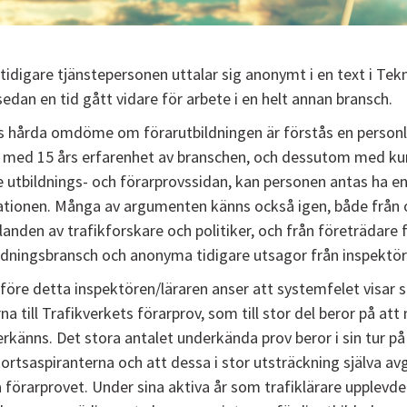
tidigare tjänstepersonen uttalar sig anonymt i en text i Tek
sedan en tid gått vidare för arbete i en helt annan bransch.
 hårda omdöme om förarutbildningen är förstås en personli
med 15 års erfarenhet av branschen, och dessutom med k
 utbildnings- och förarprovssidan, kan personen antas ha en 
ationen. Många av argumenten känns också igen, både från of
landen av trafikforskare och politiker, och från företrädare 
ldningsbransch och anonyma tidigare utsagor från inspektör
före detta inspektören/läraren anser att systemfelet visar si
na till Trafikverkets förarprov, som till stor del beror på a
rkänns. Det stora antalet underkända prov beror i sin tur på
ortsaspiranterna och att dessa i stor utsträckning själva av
 förarprovet. Under sina aktiva år som trafiklärare upplevde