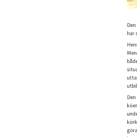
Den 
har 
Hens
Men 
både
situ
utta
utbi
Den 
köer
unde
körk
göra