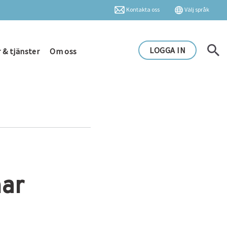
Kontakta oss
Välj språk
LOGGA IN
 & tjänster
Om oss
nar