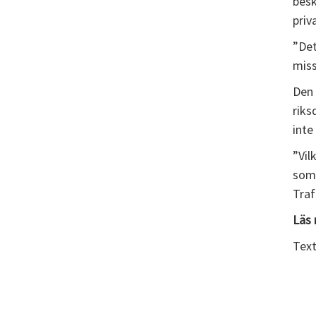
besk
priv
”Det
miss
Den 
riks
inte
”Vil
som 
Traf
Läs 
Text