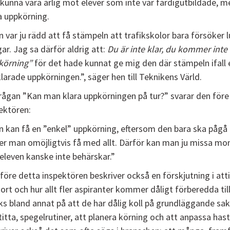
 kunna vara ärlig mot elever som inte var färdigutbildade, me
 uppkörning.
 var ju rädd att få stämpeln att trafikskolor bara försöker l
ar. Jag sa därför aldrig att:
Du är inte klar, du kommer inte 
körning”
för det hade kunnat ge mig den där stämpeln ifall 
klarade uppkörningen.”, säger hen till Teknikens Värld.
rågan ”Kan man klara uppkörningen på tur?” svarar den före
ektören:
 kan få en ”enkel” uppkörning, eftersom den bara ska pågå 
er man omöjligtvis få med allt. Därför kan man ju missa m
eleven kanske inte behärskar.”
före detta inspektören beskriver också en förskjutning i att
ort och hur allt fler aspiranter kommer dåligt förberedda til
s bland annat på att de har dålig koll på grundläggande sa
titta, spegelrutiner, att planera körning och att anpassa has