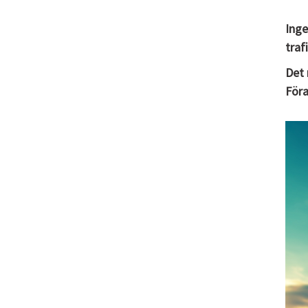
Inge
traf
Det 
Föra