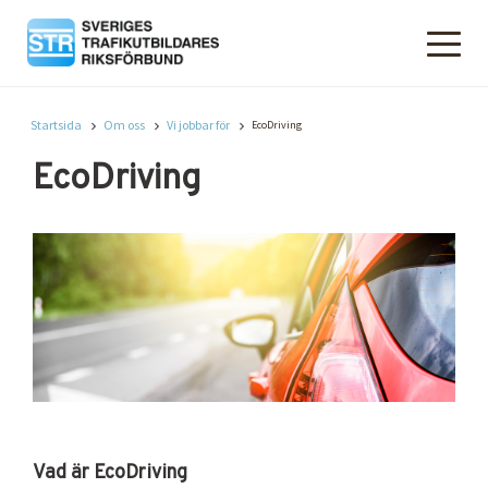
Startsida
Om oss
Vi jobbar för
EcoDriving
EcoDriving
Vad är EcoDriving